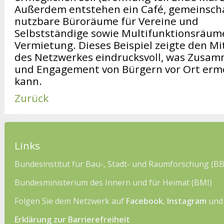
Außerdem entstehen ein Café, gemeinscha
nutzbare Büroräume für Vereine und
Selbstständige sowie Multifunktionsräum
Vermietung. Dieses Beispiel zeigte den Mi
des Netzwerkes eindrucksvoll, was Zusa
und Engagement von Bürgern vor Ort erm
kann.
Zurück
Links
Bundesinstitut für Bau-, Stadt- und Raumforschung (B
Bundesministerium des Innern und für Heimat (BMI)
Folgen Sie dem Netzwerk auf
Facebook
,
Instagram
un
Erklärung zur Barrierefreiheit